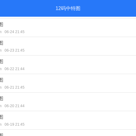
12码中特图
图
m
06-24 21:45
图
m
06-23 21:45
图
m
06-22 21:44
图
m
06-21 21:45
图
m
06-20 21:44
图
m
06-19 21:45
图