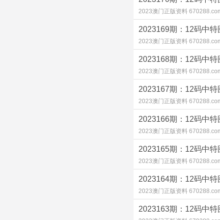
2023澳门正版资料 670288.co
2023169期：12码中特
2023澳门正版资料 670288.co
2023168期：12码中特
2023澳门正版资料 670288.co
2023167期：12码中特
2023澳门正版资料 670288.co
2023166期：12码中特
2023澳门正版资料 670288.co
2023165期：12码中特
2023澳门正版资料 670288.co
2023164期：12码中特
2023澳门正版资料 670288.co
2023163期：12码中特