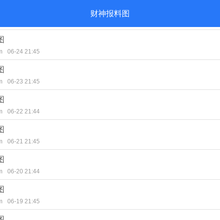
财神报料图
图
m
06-24 21:45
图
m
06-23 21:45
图
m
06-22 21:44
图
m
06-21 21:45
图
m
06-20 21:44
图
m
06-19 21:45
图