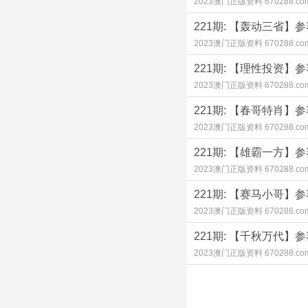
2023澳门正版资料 670288.co
221期: 【轰动三省】
2023澳门正版资料 670288.co
221期: 【理性投资】
2023澳门正版资料 670288.co
221期: 【春哥特肖】
2023澳门正版资料 670288.co
221期: 【雄霸一方】
2023澳门正版资料 670288.co
221期: 【赛马小哥】
2023澳门正版资料 670288.co
221期: 【千秋万代】
2023澳门正版资料 670288.co