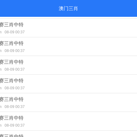
澳门三肖
参赛三肖中特
m
08-09 00:37
参赛三肖中特
m
08-09 00:37
参赛三肖中特
m
08-09 00:37
参赛三肖中特
m
08-09 00:37
参赛三肖中特
m
08-09 00:37
参赛三肖中特
m
08-09 00:37
参赛三肖中特