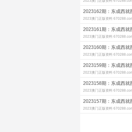
2023澳门正版资料 670288.co
2023162期：东成西就
2023澳门正版资料 670288.co
2023161期：东成西就
2023澳门正版资料 670288.co
2023160期：东成西就
2023澳门正版资料 670288.co
2023159期：东成西就
2023澳门正版资料 670288.co
2023158期：东成西就
2023澳门正版资料 670288.co
2023157期：东成西就
2023澳门正版资料 670288.co