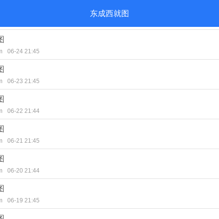
东成西就图
图
m
06-24 21:45
图
m
06-23 21:45
图
m
06-22 21:44
图
m
06-21 21:45
图
m
06-20 21:44
图
m
06-19 21:45
图