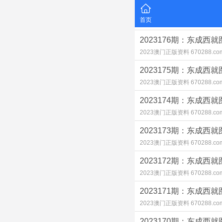
首页
2023176期：东成西就
2023澳门正版资料 670288.co
2023175期：东成西就
2023澳门正版资料 670288.co
2023174期：东成西就
2023澳门正版资料 670288.co
2023173期：东成西就
2023澳门正版资料 670288.co
2023172期：东成西就
2023澳门正版资料 670288.co
2023171期：东成西就
2023澳门正版资料 670288.co
2023170期：东成西就