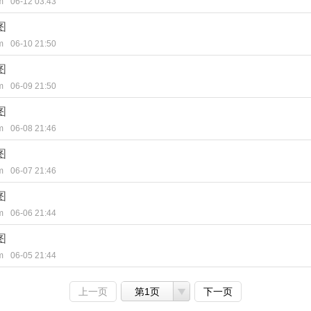
m
06-12 03:43
图
m
06-10 21:50
图
m
06-09 21:50
图
m
06-08 21:46
图
m
06-07 21:46
图
m
06-06 21:44
图
m
06-05 21:44
上一页
第1页
下一页