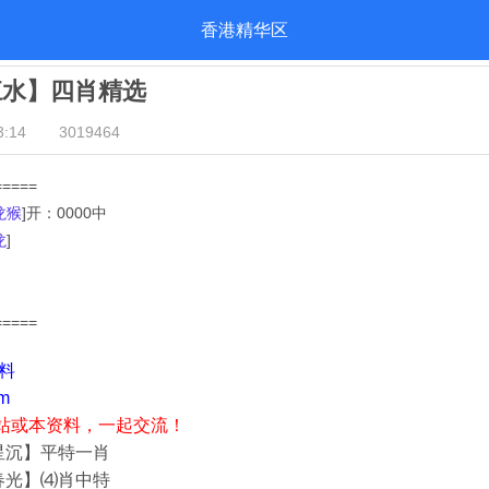
香港精华区
江水】四肖精选
:14
3019464
=====
龙猴
]开：0000中
龙
]
=====
资料
m
站或本资料，一起交流！
星沉】平特一肖
春光】⑷肖中特