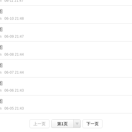
m
06-11 21:47
图
m
06-10 21:48
图
m
06-09 21:47
图
m
06-08 21:44
图
m
06-07 21:44
图
m
06-06 21:43
图
m
06-05 21:43
上一页
第1页
下一页