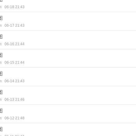
m
06-18 21:43
图
m
06-17 21:43
图
m
06-16 21:44
图
m
06-15 21:44
图
m
06-14 21:43
图
m
06-13 21:46
图
m
06-12 21:48
图