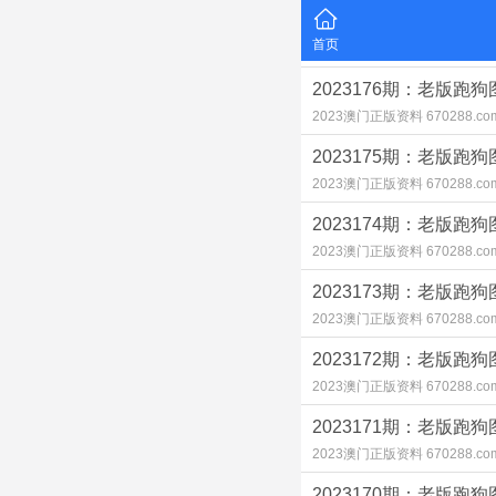
首页
2023176期：老版跑狗
2023澳门正版资料 670288.co
2023175期：老版跑狗
2023澳门正版资料 670288.co
2023174期：老版跑狗
2023澳门正版资料 670288.co
2023173期：老版跑狗
2023澳门正版资料 670288.co
2023172期：老版跑狗
2023澳门正版资料 670288.co
2023171期：老版跑狗
2023澳门正版资料 670288.co
2023170期：老版跑狗