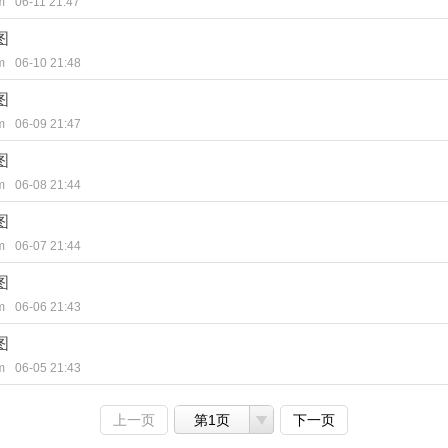
m
06-11 21:47
图
m
06-10 21:48
图
m
06-09 21:47
图
m
06-08 21:44
图
m
06-07 21:44
图
m
06-06 21:43
图
m
06-05 21:43
上一页
第1页
下一页