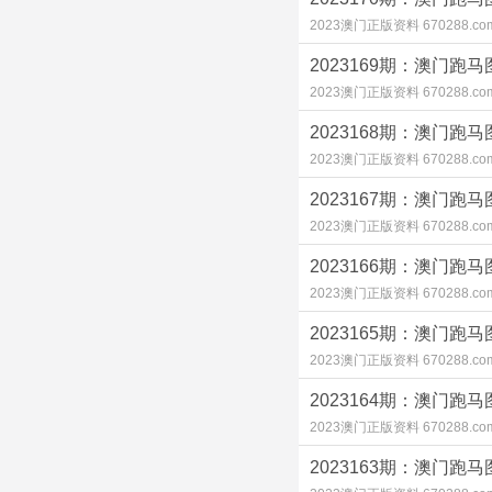
2023澳门正版资料 670288.co
2023169期：澳门跑马
2023澳门正版资料 670288.co
2023168期：澳门跑马
2023澳门正版资料 670288.co
2023167期：澳门跑马
2023澳门正版资料 670288.co
2023166期：澳门跑马
2023澳门正版资料 670288.co
2023165期：澳门跑马
2023澳门正版资料 670288.co
2023164期：澳门跑马
2023澳门正版资料 670288.co
2023163期：澳门跑马