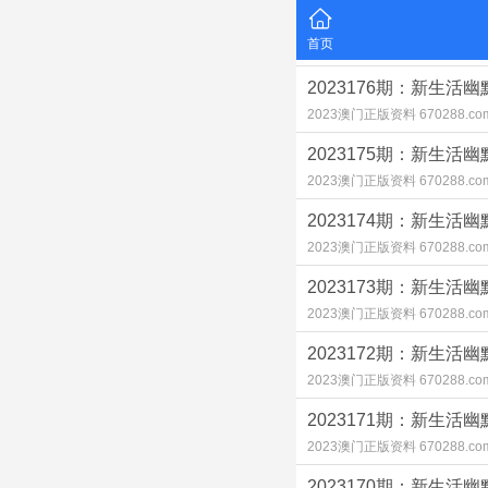
首页
2023176期：新生活幽
2023澳门正版资料 670288.co
2023175期：新生活幽
2023澳门正版资料 670288.co
2023174期：新生活幽
2023澳门正版资料 670288.co
2023173期：新生活幽
2023澳门正版资料 670288.co
2023172期：新生活幽
2023澳门正版资料 670288.co
2023171期：新生活幽
2023澳门正版资料 670288.co
2023170期：新生活幽