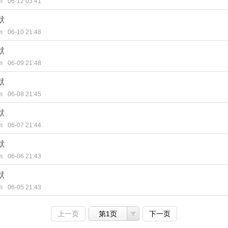
m
06-12 03:41
默
m
06-10 21:48
默
m
06-09 21:48
默
m
06-08 21:45
默
m
06-07 21:44
默
m
06-06 21:43
默
m
06-05 21:43
上一页
第1页
下一页