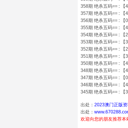
358期 绝杀五码== : 【46,
357期 绝杀五码== : 【40,
356期 绝杀五码== : 【01,
355期 绝杀五码== : 【47,
354期 绝杀五码== : 【22,
353期 绝杀五码== : 【31,
352期 绝杀五码== : 【29,
351期 绝杀五码== : 【34,
350期 绝杀五码== : 【47,
348期 绝杀五码== : 【46,
347期 绝杀五码== : 【05,
346期 绝杀五码== : 【41,
345期 绝杀五码== : 【32,
出处：
2023澳门正版
出处：
www.670288.co
欢迎向您的朋友推荐本