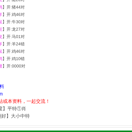
鸡
】开:猪44对
羊
】开:鸡46对
鼠
】开:牛30对
蛇
】开:龙27对
龙
】开:马01对
羊
】开:羊24错
鼠
】开:鸡46对
鸡
】开:鸡10错
猪
】开:0000对
资料
m
站或本资料，一起交流！
几度】平特①肖
刚好】大小中特