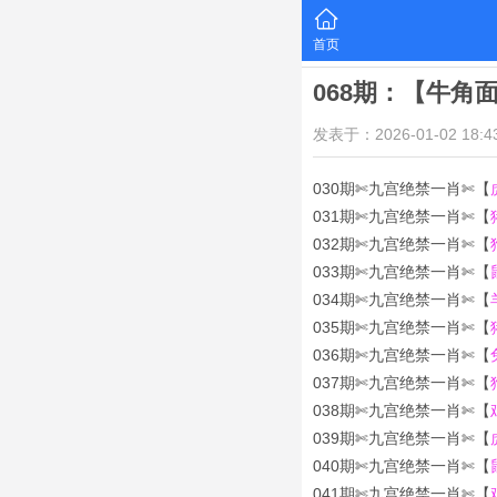
首页
068期：【牛角
发表于：2026-01-02 18:43
030期✄九宫绝禁一肖✄【
031期✄九宫绝禁一肖✄【
032期✄九宫绝禁一肖✄【
033期✄九宫绝禁一肖✄【
034期✄九宫绝禁一肖✄【
035期✄九宫绝禁一肖✄【
036期✄九宫绝禁一肖✄【
037期✄九宫绝禁一肖✄【
038期✄九宫绝禁一肖✄【
039期✄九宫绝禁一肖✄【
040期✄九宫绝禁一肖✄【
041期✄九宫绝禁一肖✄【