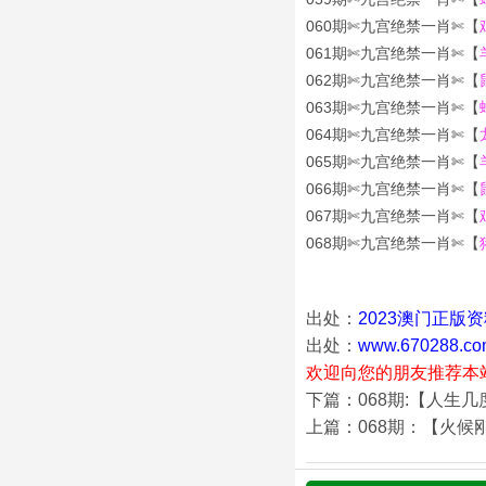
060期✄九宫绝禁一肖✄【
061期✄九宫绝禁一肖✄【
062期✄九宫绝禁一肖✄【
063期✄九宫绝禁一肖✄【
064期✄九宫绝禁一肖✄【
065期✄九宫绝禁一肖✄【
066期✄九宫绝禁一肖✄【
067期✄九宫绝禁一肖✄【
068期✄九宫绝禁一肖✄【
出处：
2023澳门正版
出处：
www.670288.co
欢迎向您的朋友推荐本
下篇：068期:【人生
上篇：068期：【火候