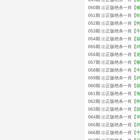
050期:㊣正版绝杀一肖【
051期:㊣正版绝杀一肖【
052期:㊣正版绝杀一肖【
053期:㊣正版绝杀一肖【
054期:㊣正版绝杀一肖【
055期:㊣正版绝杀一肖【
056期:㊣正版绝杀一肖【
057期:㊣正版绝杀一肖【
058期:㊣正版绝杀一肖【
059期:㊣正版绝杀一肖【
060期:㊣正版绝杀一肖【
061期:㊣正版绝杀一肖【
062期:㊣正版绝杀一肖【
063期:㊣正版绝杀一肖【
064期:㊣正版绝杀一肖【
065期:㊣正版绝杀一肖【
066期:㊣正版绝杀一肖【