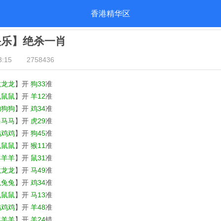
香港精华区
快乐】绝杀一肖
:15
2758436
龙龙龙
】开
狗33
准
鼠鼠鼠
】开
羊12
准
狗狗狗
】开
鸡34
准
马马马
】开
虎29
准
鸡鸡鸡
】开
狗45
准
鼠鼠鼠
】开
猴11
准
羊羊羊
】开
鼠31
准
龙龙龙
】开
马49
准
兔兔兔
】开
鸡34
准
鼠鼠鼠
】开
马13
准
鸡鸡鸡
】开
羊48
准
羊羊羊
】开
羊24
错