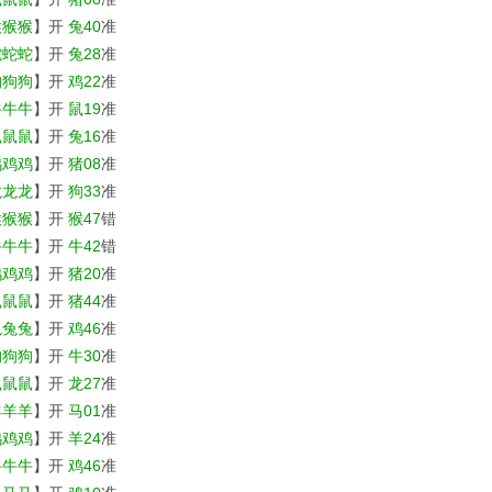
猴猴猴
】开
兔40
准
蛇蛇蛇
】开
兔28
准
狗狗狗
】开
鸡22
准
牛牛牛
】开
鼠19
准
鼠鼠鼠
】开
兔16
准
鸡鸡鸡
】开
猪08
准
龙龙龙
】开
狗33
准
猴猴猴
】开
猴47
错
牛牛牛
】开
牛42
错
鸡鸡鸡
】开
猪20
准
鼠鼠鼠
】开
猪44
准
兔兔兔
】开
鸡46
准
狗狗狗
】开
牛30
准
鼠鼠鼠
】开
龙27
准
羊羊羊
】开
马01
准
鸡鸡鸡
】开
羊24
准
牛牛牛
】开
鸡46
准