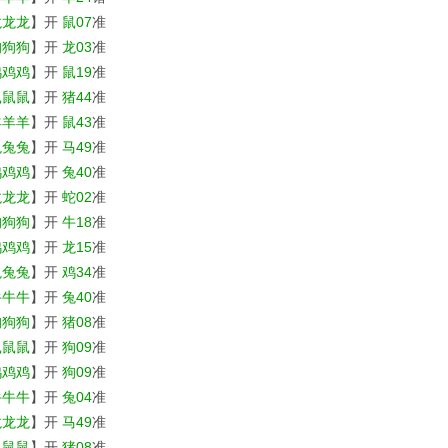
龙龙龙
】开
鼠07
准
狗狗狗
】开
龙03
准
鸡鸡鸡
】开
鼠19
准
鼠鼠鼠
】开
猪44
准
羊羊羊
】开
鼠43
准
兔兔兔
】开
马49
准
鸡鸡鸡
】开
兔40
准
龙龙龙
】开
蛇02
准
狗狗狗
】开
牛18
准
鸡鸡鸡
】开
龙15
准
兔兔兔
】开
鸡34
准
牛牛牛
】开
兔40
准
狗狗狗
】开
猪08
准
鼠鼠鼠
】开
狗09
准
鸡鸡鸡
】开
狗09
准
牛牛牛
】开
兔04
准
龙龙龙
】开
马49
准
鼠鼠鼠
】开
猪08
准