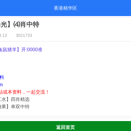
香港精华区
春光】⑷肖中特
:13
3021733
兔鼠猪羊
】开:0000准
资料
m
站或本资料，一起交流！
江水】四肖精选
糖果】单双中特
返回首页